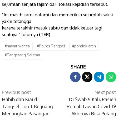
sejumlah senjata tajam dari lokasi kejadian tersebut.
“Ini masih kami dalami dan memeriksa sejumlah saksi
yakni tetangga
karena terakhir masuk sabtu dan tidak keluar lagi
soalnya,” tuturnya
(TER)
#mayat wanita
#Polres Tangsel
#pondok aren
#Tangerang Selatan
SHARE
Post
Previous post
Next post
navigation
Habib dan Kiai di
Di Swab 5 Kali, Pasien
Tangsel Turut Berjuang
Rumah Lawan Covid-19
Menangkan Pasangan
Akhirnya Bisa Pulang