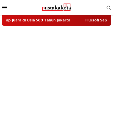
Skip
Mobile
to
Menu
content
 di Usia 500 Tahun Jakarta
Filosofi Sepak Bola Pelati