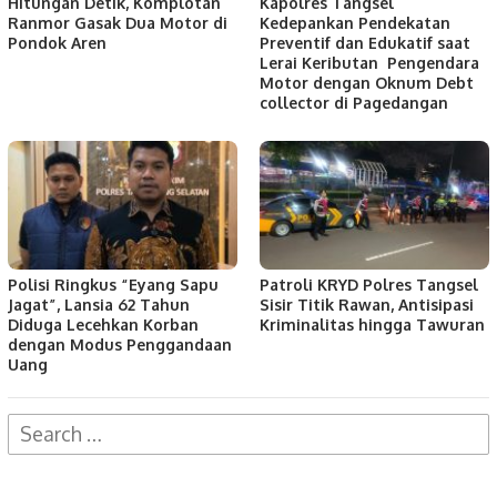
Hitungan Detik, Komplotan
Kapolres Tangsel
Ranmor Gasak Dua Motor di
Kedepankan Pendekatan
Pondok Aren
Preventif dan Edukatif saat
Lerai Keributan Pengendara
Motor dengan Oknum Debt
collector di Pagedangan
Polisi Ringkus “Eyang Sapu
Patroli KRYD Polres Tangsel
Jagat”, Lansia 62 Tahun
Sisir Titik Rawan, Antisipasi
Diduga Lecehkan Korban
Kriminalitas hingga Tawuran
dengan Modus Penggandaan
Uang
Search
for: