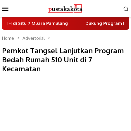
Skip
Mobile
to
Menu
content
tu 7 Muara Pamulang
Dukung Program Indonesia Asri
Home
Advertorial
Pemkot Tangsel Lanjutkan Program
Bedah Rumah 510 Unit di 7
Kecamatan