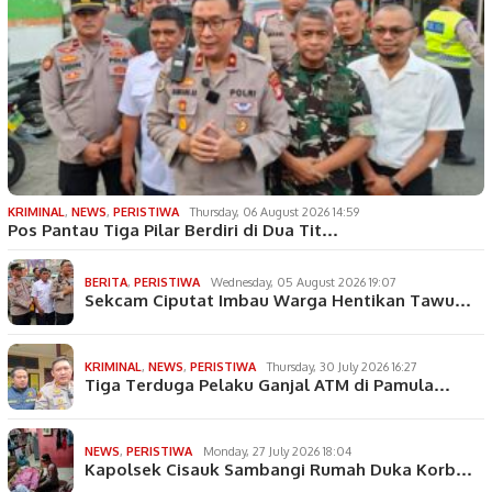
KRIMINAL
,
NEWS
,
PERISTIWA
Thursday, 06 August 2026 14:59
Pos Pantau Tiga Pilar Berdiri di Dua Tit…
BERITA
,
PERISTIWA
Wednesday, 05 August 2026 19:07
Sekcam Ciputat Imbau Warga Hentikan Tawu…
KRIMINAL
,
NEWS
,
PERISTIWA
Thursday, 30 July 2026 16:27
Tiga Terduga Pelaku Ganjal ATM di Pamula…
NEWS
,
PERISTIWA
Monday, 27 July 2026 18:04
Kapolsek Cisauk Sambangi Rumah Duka Korb…