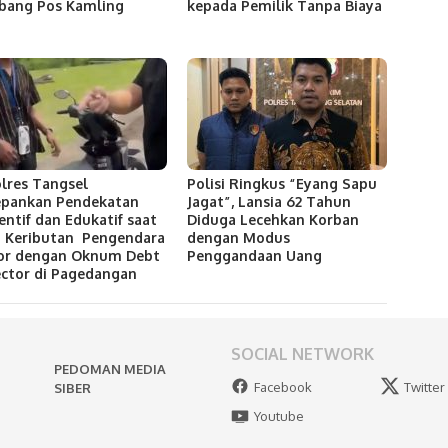
bang Pos Kamling
kepada Pemilik Tanpa Biaya
lres Tangsel
Polisi Ringkus “Eyang Sapu
pankan Pendekatan
Jagat”, Lansia 62 Tahun
entif dan Edukatif saat
Diduga Lecehkan Korban
i Keributan Pengendara
dengan Modus
or dengan Oknum Debt
Penggandaan Uang
ector di Pagedangan
SOCIAL NETWORK
PEDOMAN MEDIA
Facebook
Twitter
SIBER
Youtube