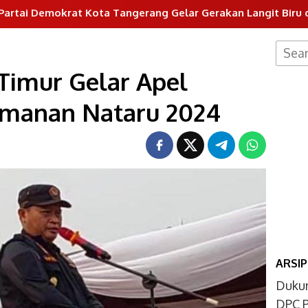
Kota Tangerang Gelar Gerakan Langit Biru dan Aksi Tanam 
Searc
for:
 Timur Gelar Apel
manan Nataru 2024
ARSIP
Dukun
DPC P