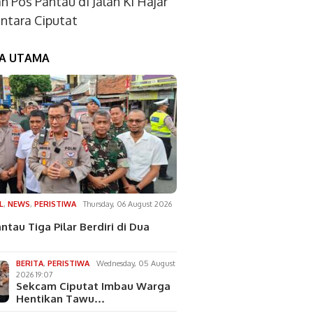
an Pos Pantau di Jalan Ki Hajar
tara Ciputat
TA UTAMA
L
,
NEWS
,
PERISTIWA
Thursday, 06 August 2026
ntau Tiga Pilar Berdiri di Dua
BERITA
,
PERISTIWA
Wednesday, 05 August
2026 19:07
Sekcam Ciputat Imbau Warga
Hentikan Tawu…