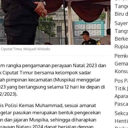
Tange
Biru 
Sayem
Tangs
Berke
Rupi
 Ciputat Timur, Mulyadi Widodo
Pemk
Gemar
am rangka pengamanan perayaan Natal 2023 dan
Konsu
ek Ciputat Timur bersama kelompok sadar
ah pimpinan kecamatan (Muspika) menggelar
Pos P
2023 yang berlangsung selama 12 hari ke depan di
Titik
2/2023).
Apara
Pasca
ris Polisi Kemas Muhammad, sesuai amanat
 gelar pasukan merupakan bentuk pengecekan
Sekc
an dan jajaran Muspika, sehingga diharapkan
Henti
rayaan Nataru 2024 dapat berjalan dengan