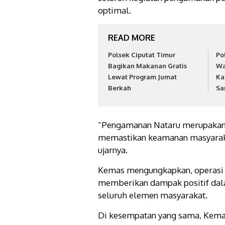
optimal.
READ MORE
Polsek Ciputat Timur
Po
Bagikan Makanan Gratis
Wa
Lewat Program Jumat
Ka
Berkah
Sa
“Pengamanan Nataru merupakan 
memastikan keamanan masyaraka
ujarnya.
Kemas mengungkapkan, operasi li
memberikan dampak positif da
seluruh elemen masyarakat.
Di kesempatan yang sama, Kema