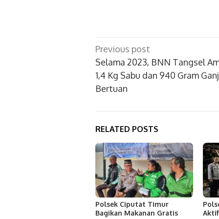
Post
Previous post
navigation
Selama 2023, BNN Tangsel A
1,4 Kg Sabu dan 940 Gram Gan
Bertuan
RELATED POSTS
Polsek Ciputat Timur
Pols
Bagikan Makanan Gratis
Akti