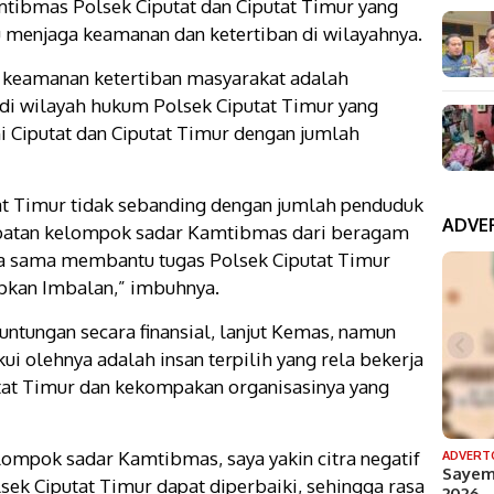
tibmas Polsek Ciputat dan Ciputat Timur yang
 menjaga keamanan dan ketertiban di wilayahnya.
 keamanan ketertiban masyarakat adalah
 di wilayah hukum Polsek Ciputat Timur yang
 Ciputat dan Ciputat Timur dengan jumlah
tat Timur tidak sebanding dengan jumlah penduduk
ADVE
libatan kelompok sadar Kamtibmas dari beragam
a sama membantu tugas Polsek Ciputat Timur
pkan Imbalan,” imbuhnya.
tungan secara finansial, lanjut Kemas, namun
 olehnya adalah insan terpilih yang rela bekerja
at Timur dan kekompakan organisasinya yang
mpok sadar Kamtibmas, saya yakin citra negatif
ADVERT
Sayem
ek Ciputat Timur dapat diperbaiki, sehingga rasa
2026