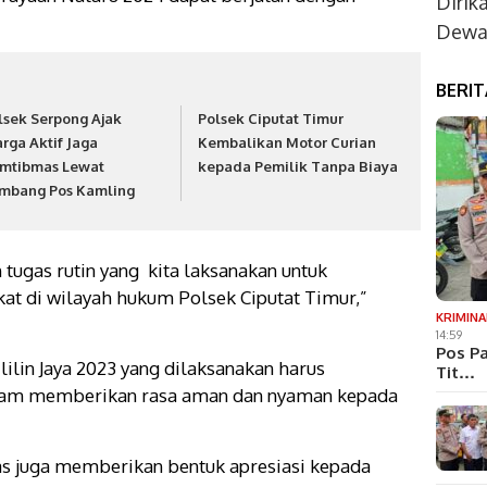
Dirik
Dewan
BERI
lsek Serpong Ajak
Polsek Ciputat Timur
rga Aktif Jaga
Kembalikan Motor Curian
mtibmas Lewat
kepada Pemilik Tanpa Biaya
mbang Pos Kamling
tugas rutin yang
kita laksanakan untuk
t di wilayah hukum Polsek Ciputat Timur,”
KRIMINA
14:59
Pos Pa
lin Jaya 2023 yang dilaksanakan harus
Tit…
lam memberikan rasa aman dan nyaman kepada
s juga memberikan bentuk apresiasi kepada