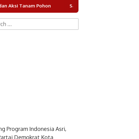
Pohon
Sayembara Desain Batik Khas Tangsel 2026 Di
h
g Program Indonesia Asri,
artai Demokrat Kota