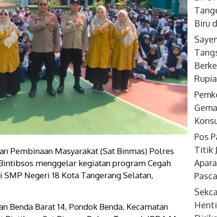
Tange
Biru 
Sayem
Tangs
Berke
Rupi
Pemk
Gemar
Konsu
Pos P
Titik
an Pembinaan Masyarakat (Sat Binmas) Polres
Apara
 Bintibsos menggelar kegiatan program Cegah
i SMP Negeri 18 Kota Tangerang Selatan,
Pasca
Sekc
Henti
lan Benda Barat 14, Pondok Benda, Kecamatan