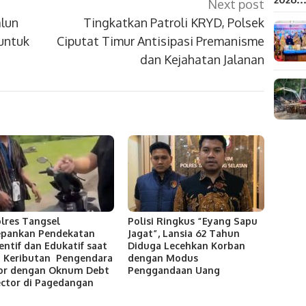
Next post
lun
Tingkatkan Patroli KRYD, Polsek
 untuk
Ciputat Timur Antisipasi Premanisme
dan Kejahatan Jalanan
lres Tangsel
Polisi Ringkus “Eyang Sapu
pankan Pendekatan
Jagat”, Lansia 62 Tahun
entif dan Edukatif saat
Diduga Lecehkan Korban
i Keributan Pengendara
dengan Modus
or dengan Oknum Debt
Penggandaan Uang
ector di Pagedangan