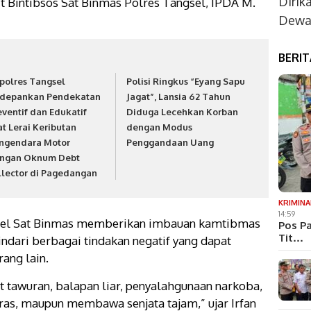
Dirik
t Bintibsos Sat Binmas Polres Tangsel, IPDA M.
Dewan
BERI
polres Tangsel
Polisi Ringkus “Eyang Sapu
depankan Pendekatan
Jagat”, Lansia 62 Tahun
eventif dan Edukatif
Diduga Lecehkan Korban
at Lerai Keributan
dengan Modus
ngendara Motor
Penggandaan Uang
ngan Oknum Debt
llector di Pagedangan
KRIMINA
14:59
onel Sat Binmas memberikan imbauan kamtibmas
Pos Pa
Tit…
ndari berbagai tindakan negatif yang dapat
ang lain.
at tawuran, balapan liar, penyalahgunaan narkoba,
s, maupun membawa senjata tajam,” ujar Irfan