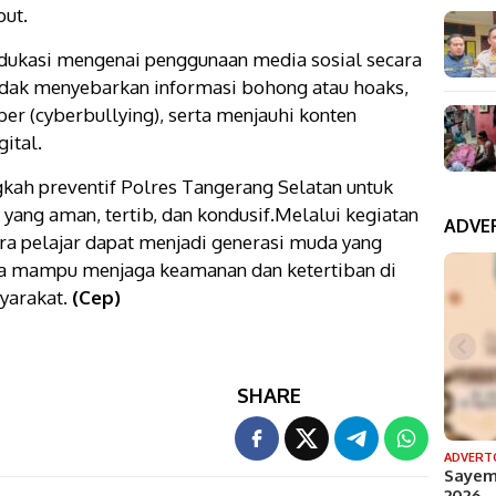
but.
n edukasi mengenai penggunaan media sosial secara
tidak menyebarkan informasi bohong atau hoaks,
er (cyberbullying), serta menjauhi konten
ital.
ah preventif Polres Tangerang Selatan untuk
yang aman, tertib, dan kondusif.Melalui kegiatan
ADVE
ara pelajar dapat menjadi generasi muda yang
serta mampu menjaga keamanan dan ketertiban di
yarakat.
(Cep)
SHARE
ADVERT
Sayem
2026