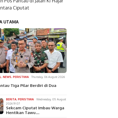
an Pos Pantau di Jalan Ki Hajar
tara Ciputat
TA UTAMA
L
,
NEWS
,
PERISTIWA
Thursday, 06 August 2026
ntau Tiga Pilar Berdiri di Dua
BERITA
,
PERISTIWA
Wednesday, 05 August
2026 19:07
Sekcam Ciputat Imbau Warga
Hentikan Tawu…