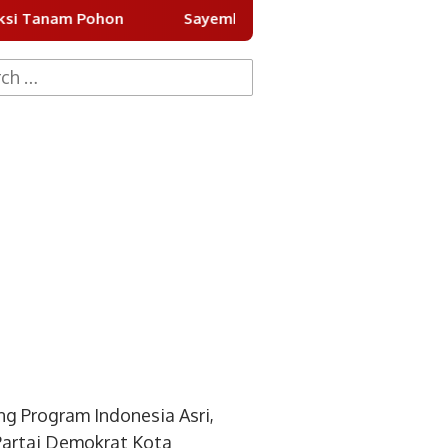
n
Sayembara Desain Batik Khas Tangsel 2026 Dibuka
h
g Program Indonesia Asri,
artai Demokrat Kota