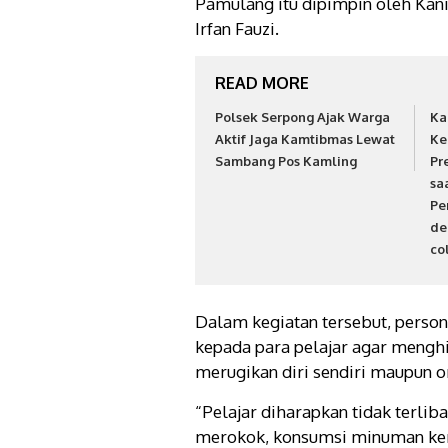
Pamulang itu dipimpin oleh Kani
Irfan Fauzi.
READ MORE
Polsek Serpong Ajak Warga
Ka
Aktif Jaga Kamtibmas Lewat
Ke
Sambang Pos Kamling
Pr
sa
Pe
de
co
Dalam kegiatan tersebut, pers
kepada para pelajar agar menghi
merugikan diri sendiri maupun or
“Pelajar diharapkan tidak terlib
merokok, konsumsi minuman kera