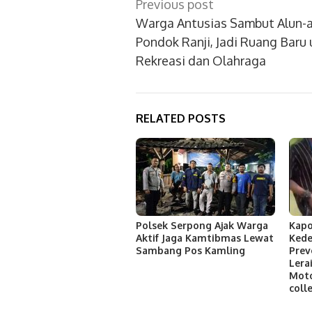
Post
Previous post
navigation
Warga Antusias Sambut Alun-a
Pondok Ranji, Jadi Ruang Baru
Rekreasi dan Olahraga
RELATED POSTS
Polsek Serpong Ajak Warga
Kapo
Aktif Jaga Kamtibmas Lewat
Kede
Sambang Pos Kamling
Prev
Lera
Mot
coll