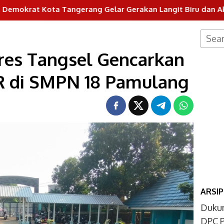
 Tangerang Gelar Gerakan Langit Biru dan Aksi Tanam Poho
Searc
for:
res Tangsel Gencarkan
 di SMPN 18 Pamulang
ARSIP
Dukun
DPC P