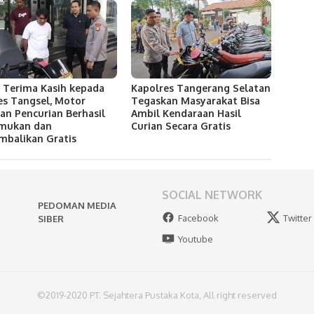
 Terima Kasih kepada
Kapolres Tangerang Selatan
es Tangsel, Motor
Tegaskan Masyarakat Bisa
an Pencurian Berhasil
Ambil Kendaraan Hasil
emukan dan
Curian Secara Gratis
mbalikan Gratis
SOCIAL NETWORK
PEDOMAN MEDIA
Facebook
Twitter
SIBER
Youtube
©2019-2020 PT. Sejahtera Pustaka Kota, All right reserved