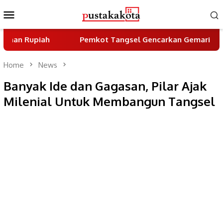
Skip
Mobile
to
Menu
content
iah
Pemkot Tangsel Gencarkan Gemarikan untuk Ting
Home
News
Banyak Ide dan Gagasan, Pilar Ajak
Milenial Untuk Membangun Tangsel