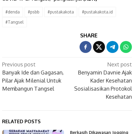
#denda
#psbb
#pustakakota
#pustakakota.id
#Tangsel
SHARE
Post
Previous post
Next post
navigation
Banyak Ide dan Gagasan,
Benyamin Davnie Ajak
Pilar Ajak Milenial Untuk
Kader Kesehatan
Membangun Tangsel
Sosialisasikan Protokol
Kesehatan
RELATED POSTS
Berkasih Dikawasan Jogging