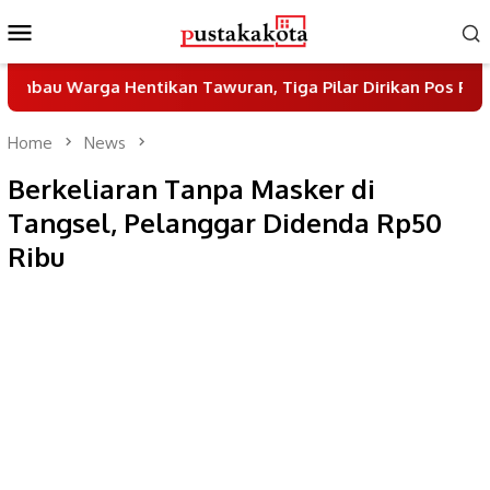
Skip
Mobile
to
Menu
content
a Hentikan Tawuran, Tiga Pilar Dirikan Pos Pantau di Jalan
Home
News
Berkeliaran Tanpa Masker di
Tangsel, Pelanggar Didenda Rp50
Ribu