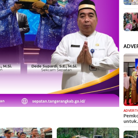
ADVE
ADVERT
Pemko
untu