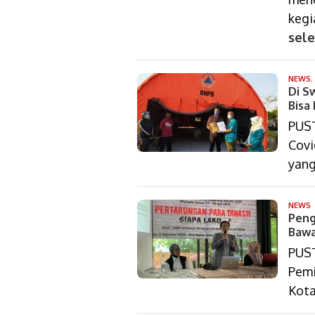
kegi
sel
NEWS
,
Di S
Bisa
PUS
Covi
yang
d
NEWS
Peng
a
s
Bawa
PUST
Pemi
Kot