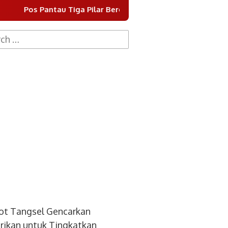
ar Berdiri di Dua Titik Jalan Ki Hajar Dewantara, Aparat Ja
h
ot Tangsel Gencarkan
ikan untuk Tingkatkan