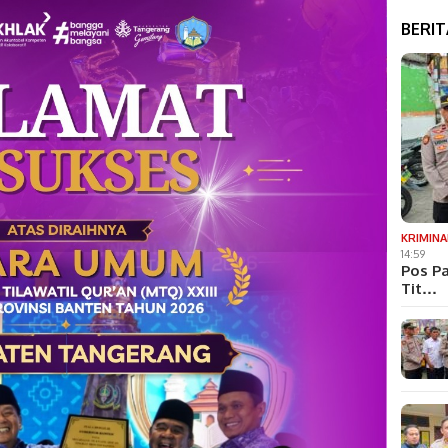
BERI
KRIMINA
14:59
Pos Pa
Tit…