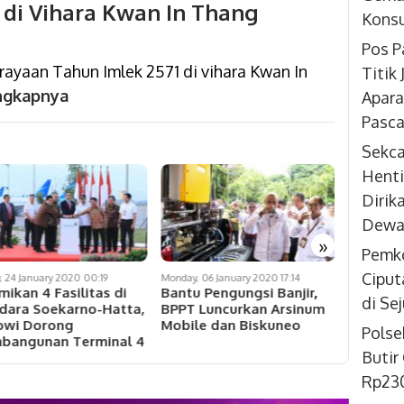
 di Vihara Kwan In Thang
Konsu
Pos P
yaan Tahun Imlek 2571 di vihara Kwan In
Titik
ngkapnya
Apara
Pasca
Sekc
Henti
Dirik
Dewan
»
Pemko
Ciput
y, 24 January 2020 00:19
Monday, 06 January 2020 17:14
Thursday, 16
mikan 4 Fasilitas di
Bantu Pengungsi Banjir,
Puluhan
di Se
dara Soekarno-Hatta,
BPPT Luncurkan Arsinum
Tangera
owi Dorong
Mobile dan Biskuneo
Berparti
Polse
bangunan Terminal 4
2020
Butir
Rp230