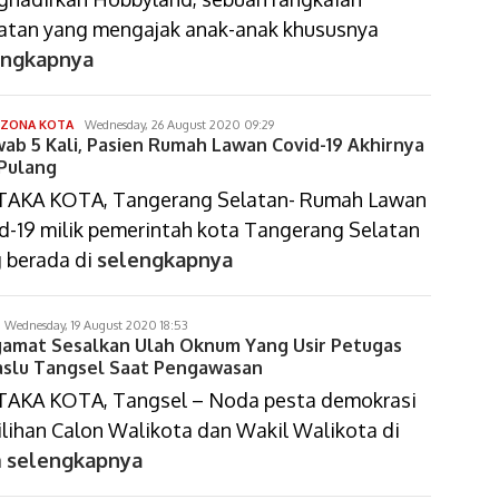
atan yang mengajak anak-anak khususnya
engkapnya
dimas
ZONA KOTA
Wednesday, 26 August 2020 09:29
wab 5 Kali, Pasien Rumah Lawan Covid-19 Akhirnya
arif
setiawan
 Pulang
TAKA KOTA, Tangerang Selatan- Rumah Lawan
d-19 milik pemerintah kota Tangerang Selatan
 berada di
selengkapnya
imas
Wednesday, 19 August 2020 18:53
amat Sesalkan Ulah Oknum Yang Usir Petugas
rif
etiawan
slu Tangsel Saat Pengawasan
AKA KOTA, Tangsel – Noda pesta demokrasi
lihan Calon Walikota dan Wakil Walikota di
a
selengkapnya