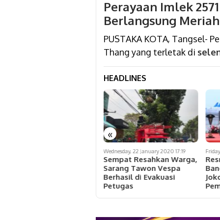
Perayaan Imlek 2571
Berlangsung Meriah
PUSTAKA KOTA, Tangsel- Pera
Thang yang terletak di
sele
HEADLINES
«
Thursday, 16 January 2020 15:29
Wednesday, 22 January 2020 17:19
Frida
Puluhan Sekolah se-
Sempat Resahkan Warga,
Res
Tangerang Raya Turut
Sarang Tawon Vespa
Ban
Berpartisipasi di ALIF
Berhasil di Evakuasi
Jok
2020
Petugas
Pem