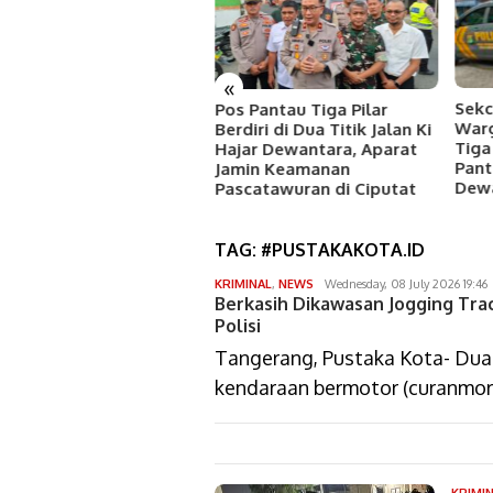
«
Sekc
mkot Tangsel
Pos Pantau Tiga Pilar
Warg
ncarkan Gemarikan
Berdiri di Dua Titik Jalan Ki
Tiga
tuk Tingkatkan
Hajar Dewantara, Aparat
Pant
nsumsi Ikan dan Cegah
Jamin Keamanan
Dewa
unting
Pascatawuran di Ciputat
TAG:
#PUSTAKAKOTA.ID
dimas
KRIMINAL
,
NEWS
Wednesday, 08 July 2026 19:46
Berkasih Dikawasan Jogging Tra
arif
setiawan
Polisi
Tangerang, Pustaka Kota- Dua
kendaraan bermotor (curanmor)
KRIMI