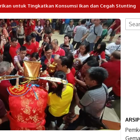
nsumsi Ikan dan Cegah Stunting
Pos Pantau Tiga Pil
Searc
for:
ARSIP
Pemk
Gemar