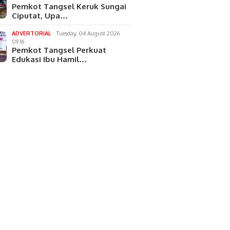
Pemkot Tangsel Keruk Sungai
Ciputat, Upa…
ADVERTORIAL
Tuesday, 04 August 2026
09:16
Pemkot Tangsel Perkuat
k Serpong
Pemkot Tangsel
Pos Pan
Edukasi Ibu Hamil…
hkan 46 Juta Butir
Gencarkan Gemarikan
Berdiri 
Keras Daftar G
untuk Tingkatkan
Hajar D
i Rp230 Miliar.
Konsumsi Ikan dan Cegah
Jamin 
Stunting
Pascata