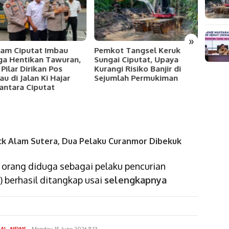
»
am Ciputat Imbau
Pemkot Tangsel Keruk
Polse
a Hentikan Tawuran,
Sungai Ciputat, Upaya
Musna
 Pilar Dirikan Pos
Kurangi Risiko Banjir di
Obat 
au di Jalan Ki Hajar
Sejumlah Permukiman
Senila
ntara Ciputat
ck Alam Sutera, Dua Pelaku Curanmor Dibekuk
 orang diduga sebagai pelaku pencurian
 berhasil ditangkap usai
selengkapnya
dimas
NAL
,
NEWS
Monday, 15 June 2026 11:13