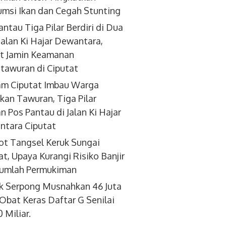
msi Ikan dan Cegah Stunting
antau Tiga Pilar Berdiri di Dua
 Jalan Ki Hajar Dewantara,
t Jamin Keamanan
tawuran di Ciputat
am Ciputat Imbau Warga
kan Tawuran, Tiga Pilar
an Pos Pantau di Jalan Ki Hajar
tara Ciputat
t Tangsel Keruk Sungai
at, Upaya Kurangi Risiko Banjir
 January 2020 15:29
Wednesday, 22 January 2020 17:19
Friday, 24 January
 Sekolah se-
Sempat Resahkan Warga,
Resmikan 4 F
jumlah Permukiman
ng Raya Turut
Sarang Tawon Vespa
Bandara Soe
sipasi di ALIF
Berhasil di Evakuasi
Jokowi Doro
k Serpong Musnahkan 46 Juta
Petugas
Pembanguna
 Obat Keras Daftar G Senilai
 Miliar.