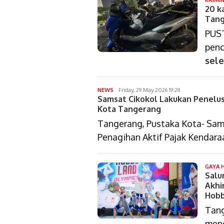
20 k
Tang
PUST
penc
sel
dimas
NEWS
Friday, 29 May 2026 19:28
Samsat Cikokol Lakukan Penelus
arif
setiawan
Kota Tangerang
Tangerang, Pustaka Kota- Sam
Penagihan Aktif Pajak Kendara
GAYA 
Salu
Akhi
Hobb
Tang
meng