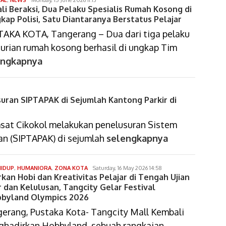
ali Beraksi, Dua Pelaku Spesialis Rumah Kosong di
arif
setiawan
kap Polisi, Satu Diantaranya Berstatus Pelajar
AKA KOTA, Tangerang – Dua dari tiga pelaku
urian rumah kosong berhasil di ungkap Tim
engkapnya
uran SIPTAPAK di Sejumlah Kantong Parkir di
sat Cikokol melakukan penelusuran Sistem
an (SIPTAPAK) di sejumlah
selengkapnya
dimas
HIDUP
,
HUMANIORA
,
ZONA KOTA
Saturday, 16 May 2026 14:58
rkan Hobi dan Kreativitas Pelajar di Tengah Ujian
arif
setiawan
r dan Kelulusan, Tangcity Gelar Festival
byland Olympics 2026
erang, Pustaka Kota- Tangcity Mall Kembali
hadirkan Hobbyland, sebuah rangkaian