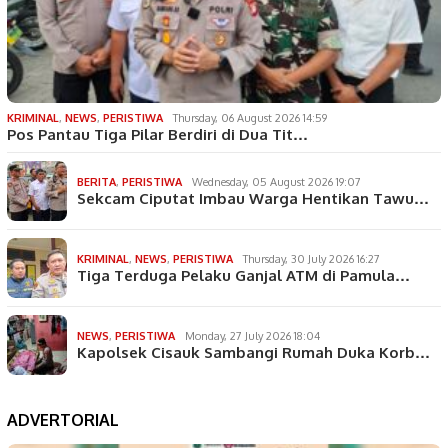
KRIMINAL
,
NEWS
,
PERISTIWA
Thursday, 06 August 2026 14:59
Pos Pantau Tiga Pilar Berdiri di Dua Tit…
BERITA
,
PERISTIWA
Wednesday, 05 August 2026 19:07
Sekcam Ciputat Imbau Warga Hentikan Tawu…
KRIMINAL
,
NEWS
,
PERISTIWA
Thursday, 30 July 2026 16:27
Tiga Terduga Pelaku Ganjal ATM di Pamula…
NEWS
,
PERISTIWA
Monday, 27 July 2026 18:04
Kapolsek Cisauk Sambangi Rumah Duka Korb…
ADVERTORIAL