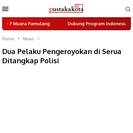
Skip
Mobile
to
Menu
content
 Pamulang
Dukung Program Indonesia Asri, DPC Part
Home
News
Dua Pelaku Pengeroyokan di Serua
Ditangkap Polisi