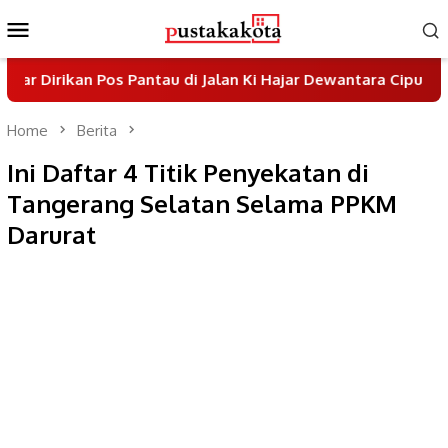
Skip
Mobile
to
Menu
content
n Pos Pantau di Jalan Ki Hajar Dewantara Ciputat
Pem
Home
Berita
Ini Daftar 4 Titik Penyekatan di
Tangerang Selatan Selama PPKM
Darurat