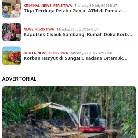
KRIMINAL
,
NEWS
,
PERISTIWA
Thursday, 30 July 2026 16:27
Tiga Terduga Pelaku Ganjal ATM di Pamula…
NEWS
,
PERISTIWA
Monday, 27 July 2026 18:04
Kapolsek Cisauk Sambangi Rumah Duka Korb…
BERITA
,
NEWS
,
PERISTIWA
Monday, 27 July 2026 16:08
Korban Hanyut di Sungai Cisadane Ditemuk…
ADVERTORIAL