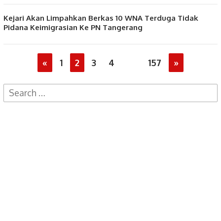
Kejari Akan Limpahkan Berkas 10 WNA Terduga Tidak
Pidana Keimigrasian Ke PN Tangerang
«
1
2
3
4
…
157
»
Search
for: