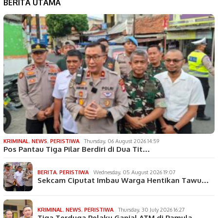
BERITA UTAMA
KRIMINAL
,
NEWS
,
PERISTIWA
Thursday, 06 August 2026 14:59
Pos Pantau Tiga Pilar Berdiri di Dua Tit…
BERITA
,
PERISTIWA
Wednesday, 05 August 2026 19:07
Sekcam Ciputat Imbau Warga Hentikan Tawu…
KRIMINAL
,
NEWS
,
PERISTIWA
Thursday, 30 July 2026 16:27
Tiga Terduga Pelaku Ganjal ATM di Pamula…