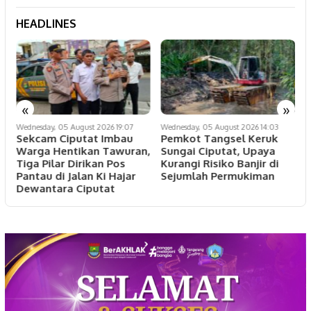
HEADLINES
«
»
Wednesday, 05 August 2026 19:07
Wednesday, 05 August 2026 14:03
T
Sekcam Ciputat Imbau
Pemkot Tangsel Keruk
Warga Hentikan Tawuran,
Sungai Ciputat, Upaya
M
Tiga Pilar Dirikan Pos
Kurangi Risiko Banjir di
O
Pantau di Jalan Ki Hajar
Sejumlah Permukiman
S
Dewantara Ciputat