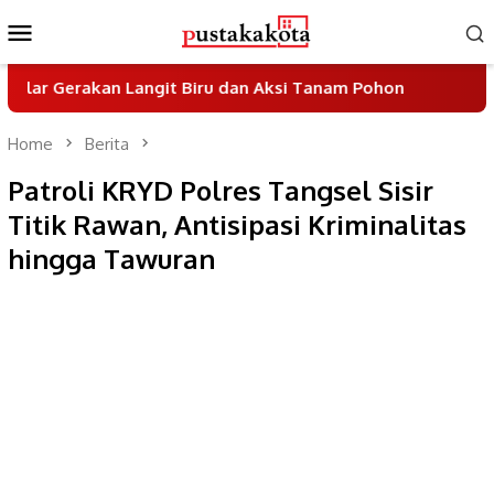
Skip
Mobile
to
Menu
content
an Langit Biru dan Aksi Tanam Pohon
Sayembara Desa
Home
Berita
Patroli KRYD Polres Tangsel Sisir
Titik Rawan, Antisipasi Kriminalitas
hingga Tawuran