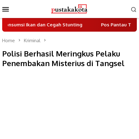
Skip
Mobile
to
Menu
content
Ikan dan Cegah Stunting
Pos Pantau Tiga Pilar Berd
Home
Kriminal
Polisi Berhasil Meringkus Pelaku
Penembakan Misterius di Tangsel