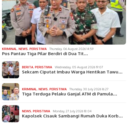
KRIMINAL
,
NEWS
,
PERISTIWA
Thursday, 06 August 2026 14:59
Pos Pantau Tiga Pilar Berdiri di Dua Tit…
BERITA
,
PERISTIWA
Wednesday, 05 August 2026 19:07
Sekcam Ciputat Imbau Warga Hentikan Tawu…
KRIMINAL
,
NEWS
,
PERISTIWA
Thursday, 30 July 2026 16:27
Tiga Terduga Pelaku Ganjal ATM di Pamula…
NEWS
,
PERISTIWA
Monday, 27 July 2026 18:04
Kapolsek Cisauk Sambangi Rumah Duka Korb…