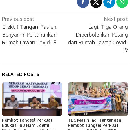
Post
Previous post
Next post
navigation
Efektif Tangani Pasien,
Lagi, Tiga Orang
Benyamin Pertahankan
Diperbolehkan Pulang
Rumah Lawan Covid-19
dari Rumah Lawan Covid-
19
RELATED POSTS
Pemkot Tangsel Perkuat
TBC Masih Jadi Tantangan,
Edukasi Ibu Hamil demi
Pemkot Tangsel Perkuat