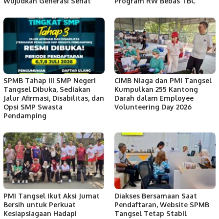
Wujudkan Generasi Sehat
Program RW Bebas TBC
SPMB Tahap III SMP Negeri
CIMB Niaga dan PMI Tangsel
Tangsel Dibuka, Sediakan
Kumpulkan 255 Kantong
Jalur Afirmasi, Disabilitas, dan
Darah dalam Employee
Opsi SMP Swasta
Volunteering Day 2026
Pendamping
PMI Tangsel Ikut Aksi Jumat
Diakses Bersamaan Saat
Bersih untuk Perkuat
Pendaftaran, Website SPMB
Kesiapsiagaan Hadapi
Tangsel Tetap Stabil