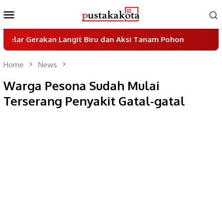
Skip
Mobile
to
Menu
content
rakan Langit Biru dan Aksi Tanam Pohon
Sayembara 
Home
News
Warga Pesona Sudah Mulai
Terserang Penyakit Gatal-gatal