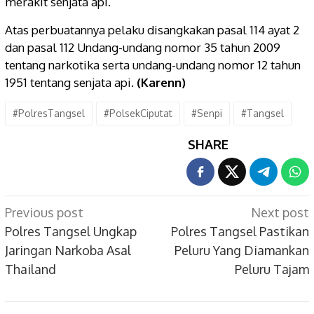
merakit senjata api.
Atas perbuatannya pelaku disangkakan pasal 114 ayat 2
dan pasal 112 Undang-undang nomor 35 tahun 2009
tentang narkotika serta undang-undang nomor 12 tahun
1951 tentang senjata api.
(Karenn)
#PolresTangsel
#PolsekCiputat
#Senpi
#Tangsel
SHARE
Post
Previous post
Next post
navigation
Polres Tangsel Ungkap
Polres Tangsel Pastikan
Jaringan Narkoba Asal
Peluru Yang Diamankan
Thailand
Peluru Tajam