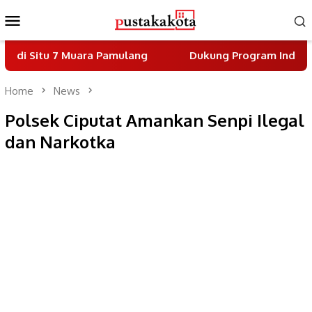
Skip
Mobile
to
Menu
content
uara Pamulang
Dukung Program Indonesia Asri, DPC P
Home
News
Polsek Ciputat Amankan Senpi Ilegal
dan Narkotka