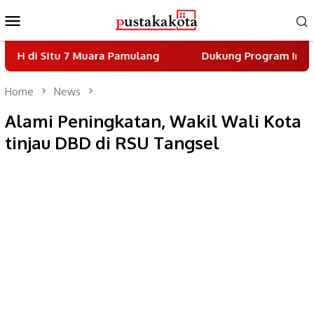
Skip
Mobile
to
Menu
content
 7 Muara Pamulang
Dukung Program Indonesia Asri, D
Home
News
Alami Peningkatan, Wakil Wali Kota
tinjau DBD di RSU Tangsel