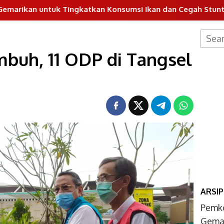
Tingkatkan Konsumsi Ikan dan Cegah Stunting
Pos P
Searc
for:
buh, 11 ODP di Tangsel
ARSIP
Pemk
Gemar