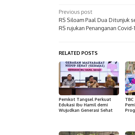
Post
Previous post
navigation
RS Siloam Paal Dua Ditunjuk s
RS rujukan Penanganan Covid-
RELATED POSTS
Pemkot Tangsel Perkuat
TBC 
Edukasi Ibu Hamil demi
Pemk
Wujudkan Generasi Sehat
Pro