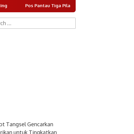
antau Tiga Pilar Berdiri di Dua Titik Jalan Ki Hajar Dewant
h
ot Tangsel Gencarkan
ikan untuk Tingkatkan