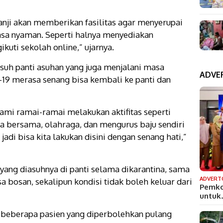
anji akan memberikan fasilitas agar menyerupai
sa nyaman. Seperti halnya menyediakan
uti sekolah online,” ujarnya.
asuh panti asuhan yang juga menjalani masa
ADVE
-19 merasa senang bisa kembali ke panti dan
ami ramai-ramai melakukan aktifitas seperti
oa bersama, olahraga, dan mengurus baju sendiri
jadi bisa kita lakukan disini dengan senang hati,”
 yang diasuhnya di panti selama dikarantina, sama
ADVERT
sa bosan, sekalipun kondisi tidak boleh keluar dari
Pemko
untu
i, beberapa pasien yang diperbolehkan pulang