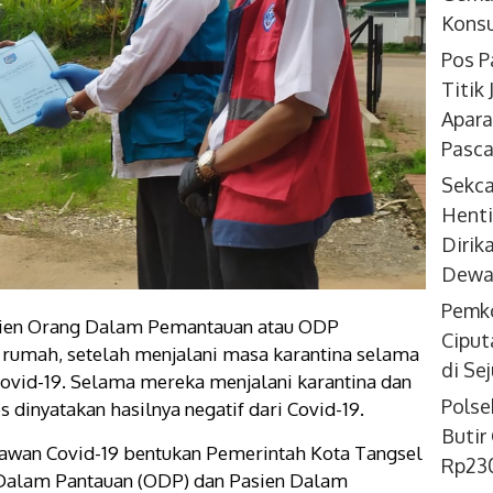
Konsu
Pos P
Titik
Apara
Pasca
Sekc
Henti
Dirik
Dewan
Pemko
asien Orang Dalam Pemantauan atau ODP
Ciput
 rumah, setelah menjalani masa karantina selama
di Se
ovid-19. Selama mereka menjalani karantina dan
Polse
dinyatakan hasilnya negatif dari Covid-19.
Butir
awan Covid-19 bentukan Pemerintah Kota Tangsel
Rp230
Dalam Pantauan (ODP) dan Pasien Dalam