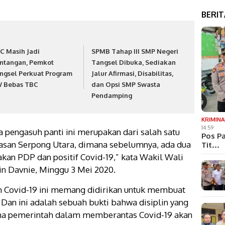
BERI
C Masih Jadi
SPMB Tahap III SMP Negeri
ntangan, Pemkot
Tangsel Dibuka, Sediakan
ngsel Perkuat Program
Jalur Afirmasi, Disabilitas,
 Bebas TBC
dan Opsi SMP Swasta
Pendamping
KRIMINA
14:59
ya pengasuh panti ini merupakan dari salah satu
Pos Pa
wasan Serpong Utara, dimana sebelumnya, ada dua
Tit…
akan PDP dan positif Covid-19,” kata Wakil Wali
n Davnie, Minggu 3 Mei 2020.
Covid-19 ini memang didirikan untuk membuat
Dan ini adalah sebuah bukti bahwa disiplin yang
ha pemerintah dalam memberantas Covid-19 akan