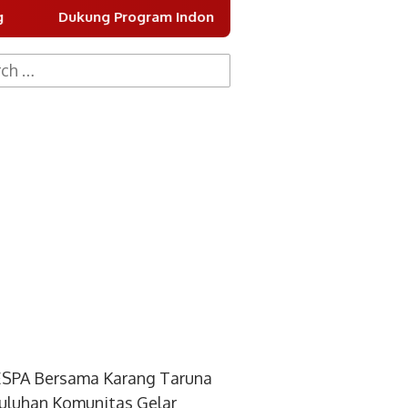
rogram Indonesia Asri, DPC Partai Demokrat Kota Tangerang
h
SPA Bersama Karang Taruna
uluhan Komunitas Gelar