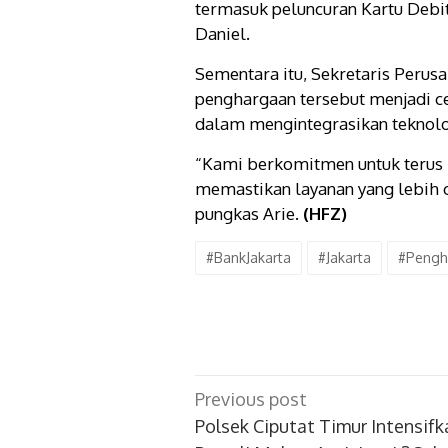
termasuk peluncuran Kartu Debit
Daniel.
Sementara itu, Sekretaris Perusa
penghargaan tersebut menjadi ce
dalam mengintegrasikan teknolo
“Kami berkomitmen untuk terus 
memastikan layanan yang lebih c
pungkas Arie.
(HFZ)
#BankJakarta
#Jakarta
#Pengh
Post
Previous post
navigation
Polsek Ciputat Timur Intensifk