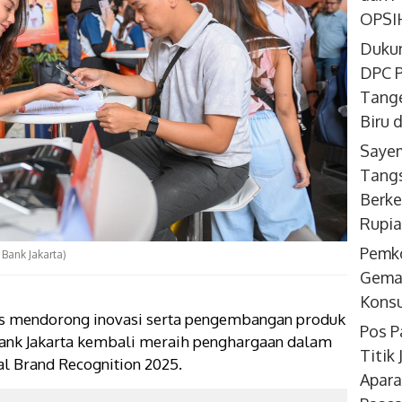
OPSIH
Dukun
DPC P
Tange
Biru 
Sayem
Tangs
Berke
Rupi
Pemk
 Bank Jakarta)
Gemar
Konsu
s mendorong inovasi serta pengembangan produk
Pos P
 Bank Jakarta kembali meraih penghargaan dalam
Titik
tal Brand Recognition 2025.
Apara