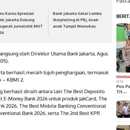
Pasca
no Karno Apresiasi
Bank Jakarta Gelar Lomba
BERI
nk Jakarta Dukung
Storytelling di PRJ, Anak-
ugerah Jurnalistik MHT
anak Tampil Memukau
26
angsung oleh Direktur Utama Bank Jakarta, Agus
05).
rta berhasil meraih tujuh penghargaan, termasuk
KRIMINA
6 – KBMI 2.
14:59
Pos Pa
 berhasil diraih antara lain The Best Deposito
Tit…
st E-Money Bank 2026 untuk produk JakCard, The
nk 2026, The Best Mobile Banking Conventional
ventional Bank 2026, serta The 2nd Best KPR