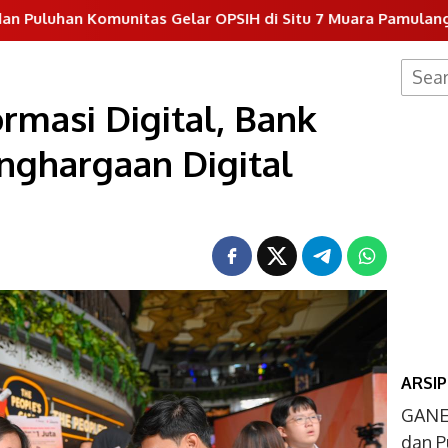
tas Gelar OPSIH di Situ 7 Muara Pamulang
Dukung P
Searc
for:
rmasi Digital, Bank
enghargaan Digital
ARSIP
GANE
dan P