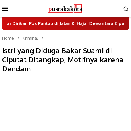
Skip
Mobile
to
Menu
content
 Pos Pantau di Jalan Ki Hajar Dewantara Ciputat
Pem
Home
Kriminal
Istri yang Diduga Bakar Suami di
Ciputat Ditangkap, Motifnya karena
Dendam