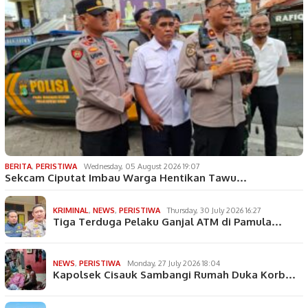
BERITA
,
PERISTIWA
Wednesday, 05 August 2026 19:07
Sekcam Ciputat Imbau Warga Hentikan Tawu…
KRIMINAL
,
NEWS
,
PERISTIWA
Thursday, 30 July 2026 16:27
Tiga Terduga Pelaku Ganjal ATM di Pamula…
NEWS
,
PERISTIWA
Monday, 27 July 2026 18:04
Kapolsek Cisauk Sambangi Rumah Duka Korb…