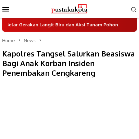
Skip
Mobile
to
Menu
content
akan Langit Biru dan Aksi Tanam Pohon
Sayembara D
Home
News
Kapolres Tangsel Salurkan Beasiswa
Bagi Anak Korban Insiden
Penembakan Cengkareng