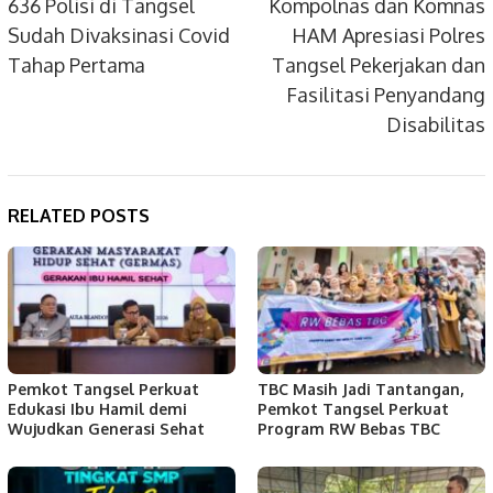
navigation
636 Polisi di Tangsel
Kompolnas dan Komnas
Sudah Divaksinasi Covid
HAM Apresiasi Polres
Tahap Pertama
Tangsel Pekerjakan dan
Fasilitasi Penyandang
Disabilitas
RELATED POSTS
Pemkot Tangsel Perkuat
TBC Masih Jadi Tantangan,
Edukasi Ibu Hamil demi
Pemkot Tangsel Perkuat
Wujudkan Generasi Sehat
Program RW Bebas TBC