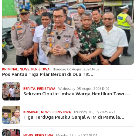
KRIMINAL
,
NEWS
,
PERISTIWA
Thursday, 06 August 2026 14:59
Pos Pantau Tiga Pilar Berdiri di Dua Tit…
BERITA
,
PERISTIWA
Wednesday, 05 August 2026 19:07
Sekcam Ciputat Imbau Warga Hentikan Tawu…
KRIMINAL
,
NEWS
,
PERISTIWA
Thursday, 30 July 2026 16:27
Tiga Terduga Pelaku Ganjal ATM di Pamula…
NEWS
,
PERISTIWA
Monday, 27 July 2026 18:04